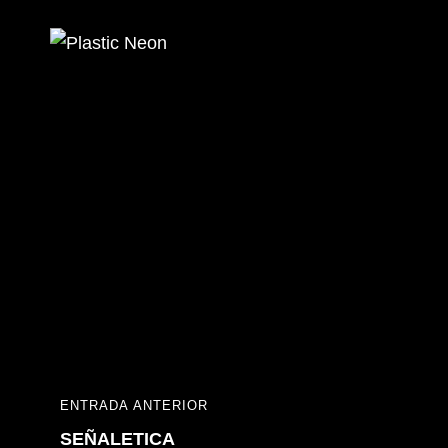
Plastic Neon
Anuncios Luminosos
Navegación
ENTRADA ANTERIOR
ENTRADA
de
SEÑALETICA
ANTERIOR